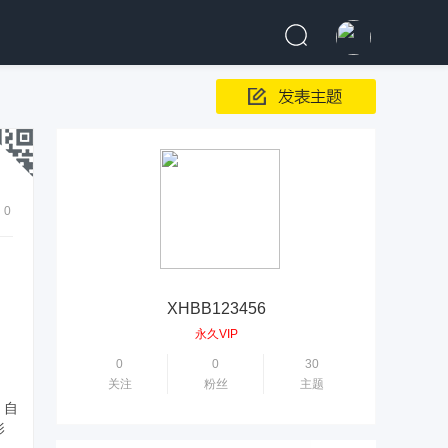
0
XHBB123456
永久VIP
0
0
30
关注
粉丝
主题
，自
影