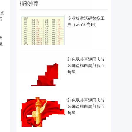
精彩推荐
控光
专业版激活码替换工
导
具（win10专用）
研
魅
红色飘带喜迎国庆节
装饰边框白鸽剪影五
角星
红色飘带喜迎国庆节
装饰边框白鸽剪影五
角星