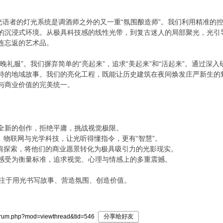
者的灯光系统是调酒师之外的又一重“氛围酿造师”。我们利用精准的
的沉浸式环境。从极具科技感的线性光带，到复古迷人的局部聚光，光引
连忘返的艺术品。
服”。我们摒弃简单的“亮起来”，追求“美起来”和“活起来”。通过深入
特的地域故事。我们的亮化工程，既能让历史建筑在夜间焕发庄严新生的
与商业价值的完美统一。
视为一次全新的创作，拒绝平庸，挑战视觉极限。
合智能控制、物联网与光学科技，让光听得懂指令，更有“智慧”。
： 我们与客户并肩探索，将他们的商业愿景转化为极具吸引力的光影现实。
以最终用户的感受为衡量标准，追求视觉、心理与情感上的多重震撼。
们专注于用光书写故事、营造氛围、创造价值。
分享给好友