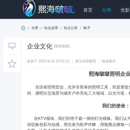
首页
分类
光影
»
分类
›
站点运维
›
站点公告
›
帖子
熙
海
企业文化
[复制链接]
啵
啵
发表于 2025-8-31 20:51:21
|
显示全部楼层
|
阅读模式
科
熙海啵啵照明企
技
光语者照明坚信，光并非简单的照明工具，而是塑造空
间、酒吧社交场景与城市户外亮化三大领域，以光为笔，
我们的使命：
在KTV领域，我们拒绝千篇一律的灯光模板。我们认为
动切换色彩与动感，用光束为歌声伴舞，用氛围点燃每一