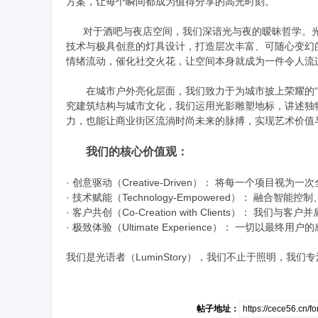
方案，让每个瞬间都成为值得分享的高光时刻。
对于酒吧与夜店空间，我们深谙光与夜的暧昧哲学。光语
技术与极具创意的灯具设计，打造层次丰富、可随心变幻
情绪流动，催化社交火花，让空间本身就成为一件令人流
在城市户外亮化层面，我们致力于为城市披上荣耀的“晚礼
究建筑结构与城市文化，我们运用光影雕塑地标，讲述独
力，也能让商业街区流淌时尚未来的脉搏，实现艺术价值
我们的核心价值观：
· 创意驱动（Creative-Driven）： 将每一个项目
· 技术赋能（Technology-Empowered）： 融
· 客户共创（Co-Creation with Clients）
· 极致体验（Ultimate Experience）： 一切
我们是光语者（LuminStory），我们不止于照明，我
帖子地址：