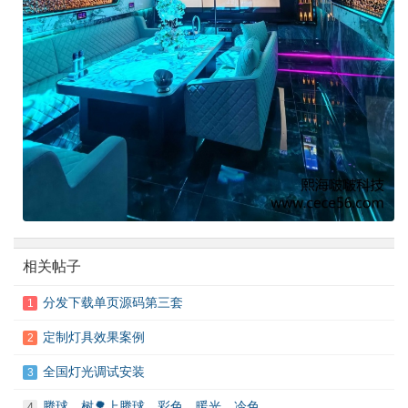
相关帖子
分发下载单页源码第三套
1
定制灯具效果案例
2
全国灯光调试安装
3
腾球，树🌳上腾球，彩色，暖光，冷色
4