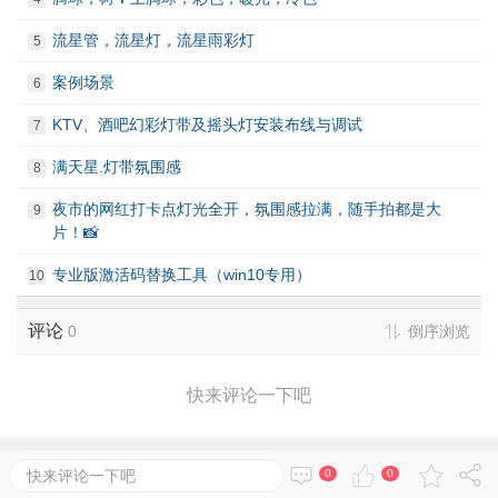
流星管，流星灯，流星雨彩灯
5
案例场景
6
KTV、酒吧幻彩灯带及摇头灯安装布线与调试
7
满天星.灯带氛围感
8
夜市的网红打卡点灯光全开，氛围感拉满，随手拍都是大
9
片！📸
专业版激活码替换工具（win10专用）
10
评论
0
倒序浏览
快来评论一下吧
快来评论一下吧
0
0