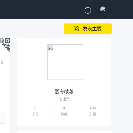
0
熙海啵啵
管理员
0
0
485
关注
粉丝
主题