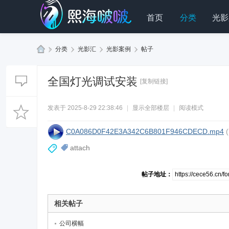
首页
分类
光影
»
分类
›
光影汇
›
光影案例
›
帖子
熙
海
全国灯光调试安装
[复制链接]
啵
啵
发表于 2025-8-29 22:38:46
|
显示全部楼层
|
阅读模式
科
C0A086D0F42E3A342C6B801F946CDECD.mp4
技
attach
帖子地址：
相关帖子
公司横幅