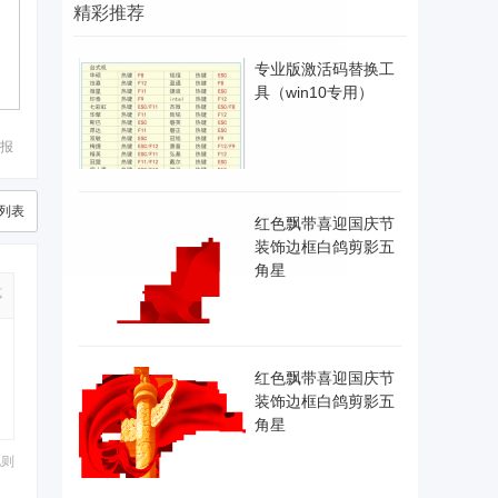
精彩推荐
专业版激活码替换工
具（win10专用）
报
列表
红色飘带喜迎国庆节
装饰边框白鸽剪影五
角星
式
红色飘带喜迎国庆节
装饰边框白鸽剪影五
角星
规则