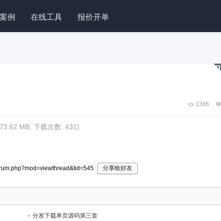
案例
在线工具
报价开单
1386
(73.62 MB, 下载次数: 431)
分享给好友
分发下载单页源码第三套