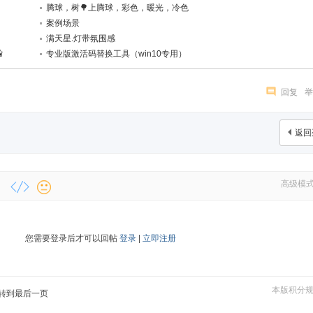
腾球，树🌳上腾球，彩色，暖光，冷色
案例场景
满天星.灯带氛围感

专业版激活码替换工具（win10专用）
回复
举
返回
高级模
您需要登录后才可以回帖
登录
|
立即注册
本版积分
转到最后一页