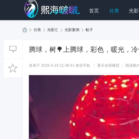
首页
分类
光影
»
分类
›
光影汇
›
光影案例
›
帖子
熙
海
腾球，树🌳上腾球，彩色，暖光，冷
啵
啵
发表于 2026-4-24 21:38:41
来自手机
|
显示全部楼层
|
阅读模
科
技