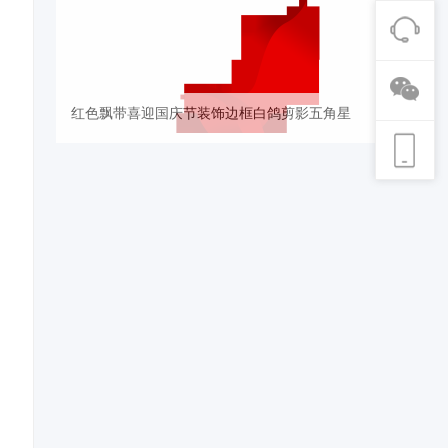
红色飘带喜迎国庆节装饰边框白鸽剪影五角星