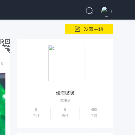
0
熙海啵啵
管理员
0
0
485
关注
粉丝
主题