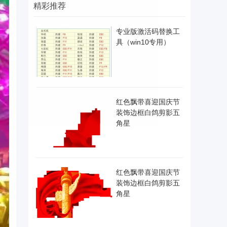
精彩推荐
专业版激活码替换工
具（win10专用）
红色飘带喜迎国庆节
装饰边框白鸽剪影五
角星
红色飘带喜迎国庆节
装饰边框白鸽剪影五
角星