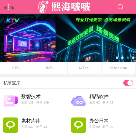
点击重
新加载
1
2
3
4
今日:
0
昨日:
0
帖子:
68
会员:
57736
私享宝库
数智技术
精品软件
主题 138 帖子 139
主题 92 帖子 92
素材库库
办公日常
主题 437 帖子 437
主题 99 帖子 99