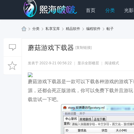
首页
分类
光影
»
分类
›
私享宝库
›
精品软件
›
编程软件
›
帖子
熙
海
蘑菇游戏下载器
[复制链接]
啵
啵
发表于 2022-9-21 00:56:22
|
显示全部楼层
|
阅读模式
科
技
蘑菇游戏下载器是一款可以下载各种游戏的游戏下
源，还都会死正版游戏，你可以免费下载并且游玩
载尝试一下吧。