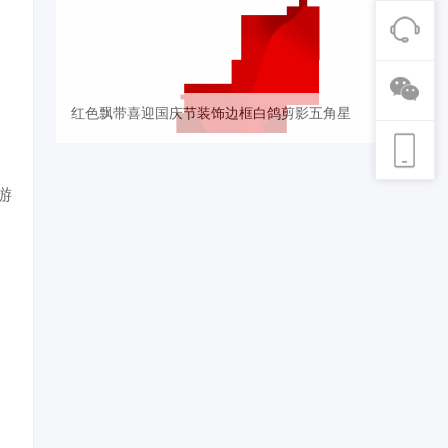
红色飘带喜迎国庆节装饰边框白鸽剪影五角星
游